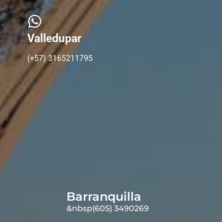
Valledupar
(+57) 3165211795
Barranquilla
&nbsp(605) 3490269