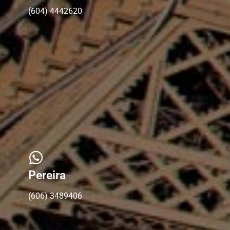
(604) 4442620
Pereira
(606) 3489406