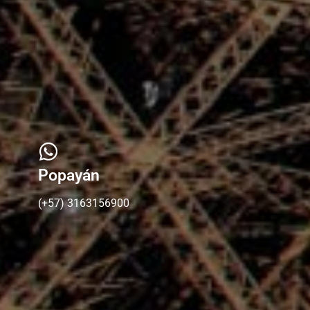
Popayán
(+57) 3163156900